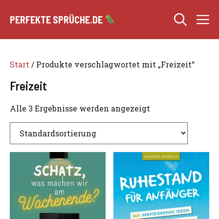
Zum
M
Inhalt
PERFEKTE SPRÜCHE.DE
springen
Start
/ Produkte verschlagwortet mit „Freizeit“
Freizeit
Alle 3 Ergebnisse werden angezeigt