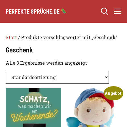
Zum
M
Inhalt
PERFEKTE SPRÜCHE.DE
springen
Start
/ Produkte verschlagwortet mit „Geschenk“
Geschenk
Alle 3 Ergebnisse werden angezeigt
Angebot!