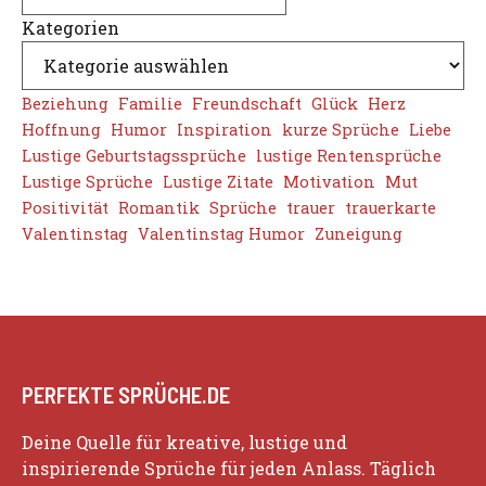
Kategorien
Beziehung
Familie
Freundschaft
Glück
Herz
Hoffnung
Humor
Inspiration
kurze Sprüche
Liebe
Lustige Geburtstagssprüche
lustige Rentensprüche
Lustige Sprüche
Lustige Zitate
Motivation
Mut
Positivität
Romantik
Sprüche
trauer
trauerkarte
Valentinstag
Valentinstag Humor
Zuneigung
PERFEKTE SPRÜCHE.DE
Deine Quelle für kreative, lustige und
inspirierende Sprüche für jeden Anlass. Täglich