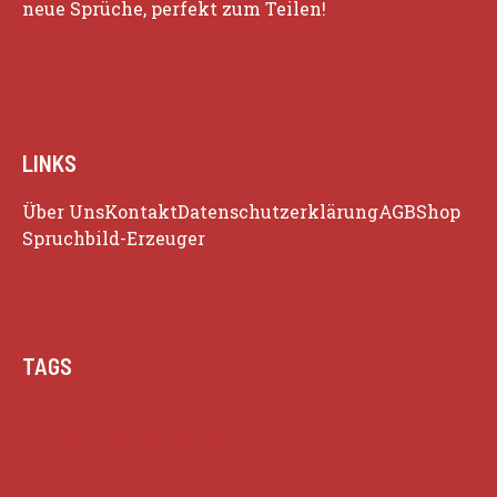
neue Sprüche, perfekt zum Teilen!
LINKS
Über Uns
Kontakt
Datenschutzerklärung
AGB
Shop
Spruchbild-Erzeuger
TAGS
Beziehung
Glück
Herz
Humor
Inspiration
Liebe
Lustige Zitate
Positivität