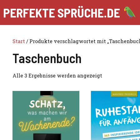
Zum
PERFEKTE SPRÜCHE.DE
Inhalt
springen
Start
/ Produkte verschlagwortet mit „Taschenbuc
Taschenbuch
Alle 3 Ergebnisse werden angezeigt