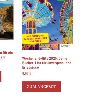
r
 für ein
jahr
Wochenend-Hits 2025: Deine
Bucket-List für unvergessliche
Erlebnisse
9,95
€
ZUM ANGEBOT