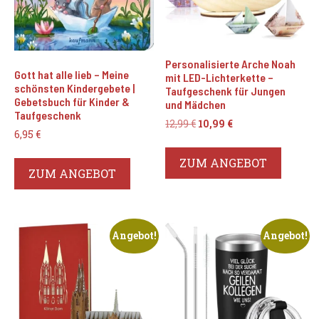
Personalisierte Arche Noah
Gott hat alle lieb – Meine
mit LED-Lichterkette –
schönsten Kindergebete |
Taufgeschenk für Jungen
Gebetsbuch für Kinder &
und Mädchen
Taufgeschenk
Ursprünglicher
Aktueller
12,99
€
10,99
€
6,95
€
Preis
Preis
war:
ist:
ZUM ANGEBOT
12,99 €
10,99 €.
ZUM ANGEBOT
Angebot!
Angebot!