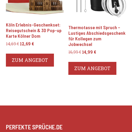
Köln Erlebnis-Geschenkset:
Thermotasse mit Spruch –
Reisegutschein & 3D Pop-up
Lustiges Abschiedsgeschenk
Karte Kölner Dom
für Kollegen zum
Ursprünglicher
Aktueller
14,69
€
12,69
€
Jobwechsel
Preis
Preis
Ursprünglicher
Aktueller
16,99
€
14,99
€
war:
ist:
Preis
Preis
ZUM ANGEBOT
14,69 €
12,69 €.
war:
ist:
ZUM ANGEBOT
16,99 €
14,99 €.
PERFEKTE SPRÜCHE.DE