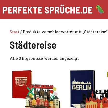
Zum
PERFEKTE SPRÜCHE.DE
Inhalt
springen
Start
/ Produkte verschlagwortet mit „Städtereise“
Städtereise
Alle 3 Ergebnisse werden angezeigt