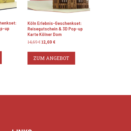
henkset:
Köln Erlebnis-Geschenkset:
op-up
Reisegutschein & 3D Pop-up
Karte Kölner Dom
r
Ursprünglicher
Aktueller
14,69
€
12,69
€
Preis
Preis
war:
ist:
ZUM ANGEBOT
14,69 €
12,69 €.