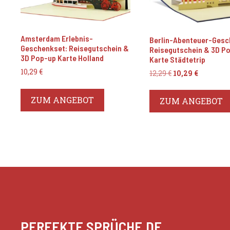
Amsterdam Erlebnis-
Berlin-Abenteuer-Gesc
Geschenkset: Reisegutschein &
Reisegutschein & 3D P
3D Pop-up Karte Holland
Karte Städtetrip
10,29
€
Ursprünglicher
Aktuelle
12,29
€
10,29
€
Preis
Preis
war:
ist:
ZUM ANGEBOT
ZUM ANGEBOT
12,29 €
10,29 €.
PERFEKTE SPRÜCHE.DE