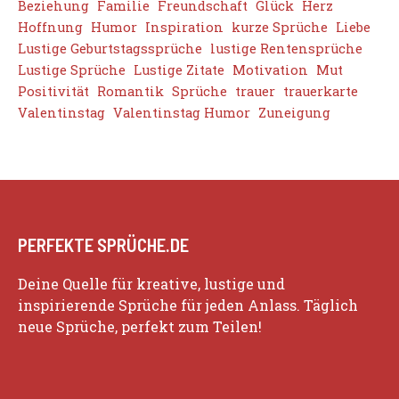
Beziehung
Familie
Freundschaft
Glück
Herz
Hoffnung
Humor
Inspiration
kurze Sprüche
Liebe
Lustige Geburtstagssprüche
lustige Rentensprüche
Lustige Sprüche
Lustige Zitate
Motivation
Mut
Positivität
Romantik
Sprüche
trauer
trauerkarte
Valentinstag
Valentinstag Humor
Zuneigung
PERFEKTE SPRÜCHE.DE
Deine Quelle für kreative, lustige und
inspirierende Sprüche für jeden Anlass. Täglich
neue Sprüche, perfekt zum Teilen!