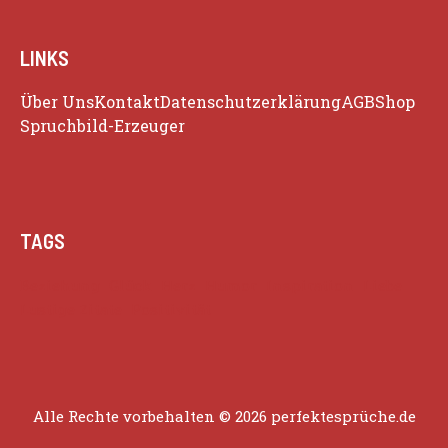
LINKS
Über Uns
Kontakt
Datenschutzerklärung
AGB
Shop
Spruchbild-Erzeuger
TAGS
Beziehung
Glück
Herz
Humor
Inspiration
Liebe
Lustige Zitate
Positivität
Alle Rechte vorbehalten © 2026 perfektesprüche.de