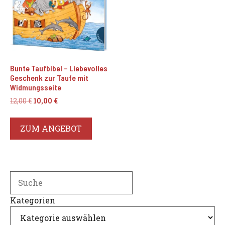
Bunte Taufbibel – Liebevolles
Geschenk zur Taufe mit
Widmungsseite
Ursprünglicher
Aktueller
12,00
€
10,00
€
Preis
Preis
war:
ist:
ZUM ANGEBOT
12,00 €
10,00 €.
Search
Kategorien