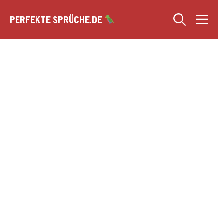
Zum
M
Inhalt
PERFEKTE SPRÜCHE.DE
springen