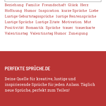
Beziehung
Familie
Freundschaft
Glück
Herz
Hoffnung
Humor
Inspiration
kurze Sprüche
Liebe
Lustige Geburtstagssprüche
lustige Rentensprüche
Lustige Sprüche
Lustige Zitate
Motivation
Mut
Positivität
Romantik
Sprüche
trauer
trauerkarte
Valentinstag
Valentinstag Humor
Zuneigung
PERFEKTE SPRÜCHE.DE
Deine Quelle für kreative, lustige und
inspirierende Sprüche für jeden Anlass. Täglich
neue Sprüche, perfekt zum Teilen!