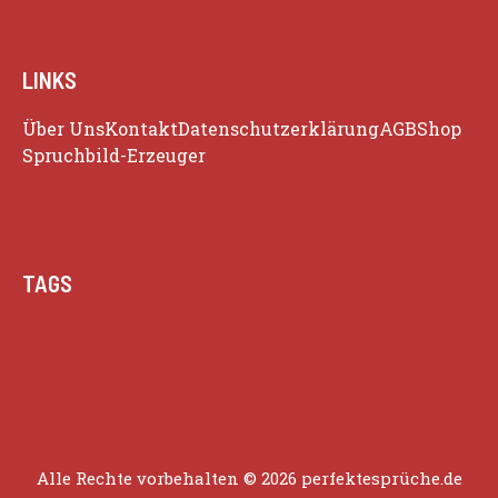
LINKS
Über Uns
Kontakt
Datenschutzerklärung
AGB
Shop
Spruchbild-Erzeuger
TAGS
Beziehung
Glück
Herz
Humor
Inspiration
Liebe
Lustige Zitate
Positivität
Alle Rechte vorbehalten © 2026 perfektesprüche.de