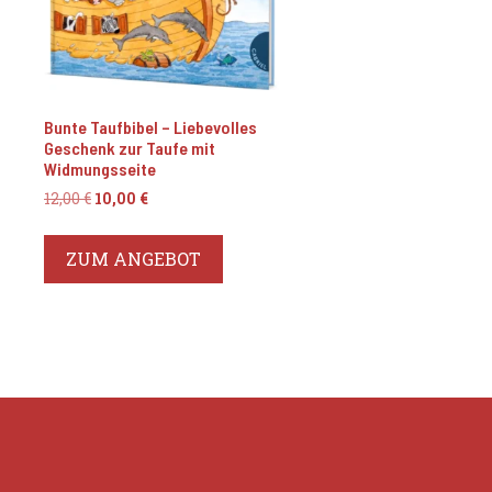
Bunte Taufbibel – Liebevolles
Geschenk zur Taufe mit
Widmungsseite
Ursprünglicher
Aktueller
12,00
€
10,00
€
Preis
Preis
war:
ist:
ZUM ANGEBOT
12,00 €
10,00 €.