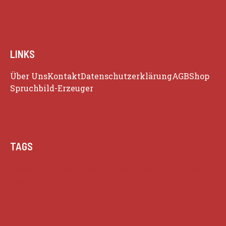
LINKS
Über Uns
Kontakt
Datenschutzerklärung
AGB
Shop
Spruchbild-Erzeuger
TAGS
Beziehung
Glück
Herz
Humor
Inspiration
Liebe
Lustige Zitate
Positivität