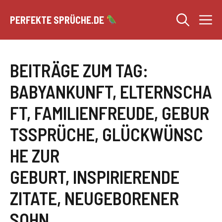
Zum
M
Inhalt
PERFEKTE SPRÜCHE.DE
springen
BEITRÄGE ZUM TAG:
BABYANKUNFT
,
ELTERNSCHA
FT
,
FAMILIENFREUDE
,
GEBUR
TSSPRÜCHE
,
GLÜCKWÜNSC
HE ZUR
GEBURT
,
INSPIRIERENDE
ZITATE
,
NEUGEBORENER
SOHN