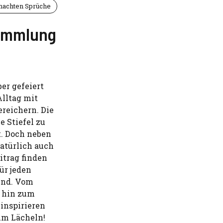
achten Sprüche
Sammlung
er gefeiert
Alltag mit
reichern. Die
e Stiefel zu
lt. Doch neben
atürlich auch
itrag finden
ür jeden
sind. Vom
s hin zum
 inspirieren
um Lächeln!