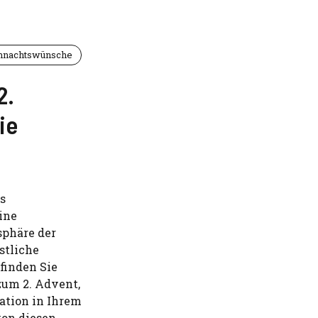
hnachtswünsche
2.
ie
es
ine
sphäre der
stliche
 finden Sie
um 2. Advent,
ration in Ihrem
von diesen