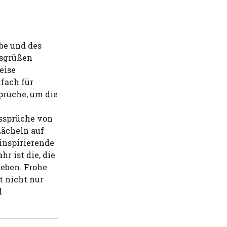
ebe und des
tsgrüßen
eise
nfach für
prüche, um die
ssprüche von
Lächeln auf
inspirierende
r ist die, die
ieben. Frohe
 nicht nur
d