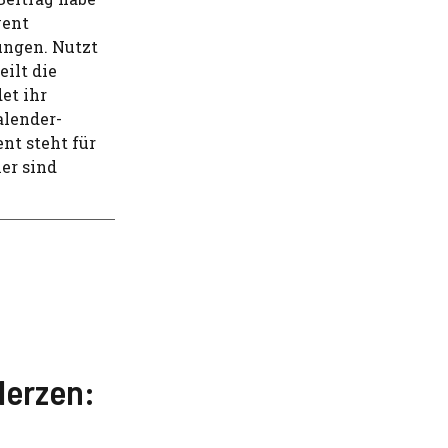
vent
ungen. Nutzt
ilt die
et ihr
alender-
nt steht für
er sind
Herzen: