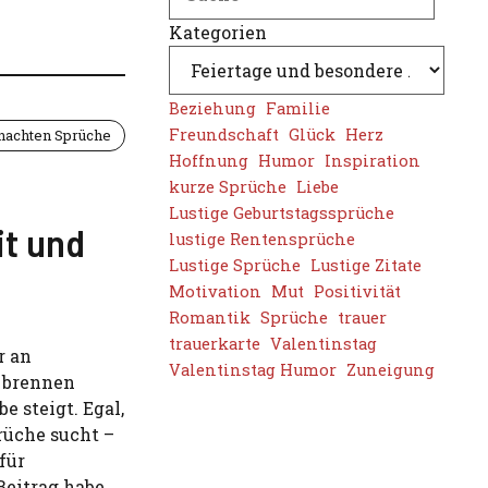
Kategorien
Beziehung
Familie
Freundschaft
Glück
Herz
achten Sprüche
Hoffnung
Humor
Inspiration
kurze Sprüche
Liebe
Lustige Geburtstagssprüche
it und
lustige Rentensprüche
Lustige Sprüche
Lustige Zitate
Motivation
Mut
Positivität
Romantik
Sprüche
trauer
trauerkarte
Valentinstag
r an
Valentinstag Humor
Zuneigung
 brennen
be steigt. Egal,
prüche sucht –
für
Beitrag habe