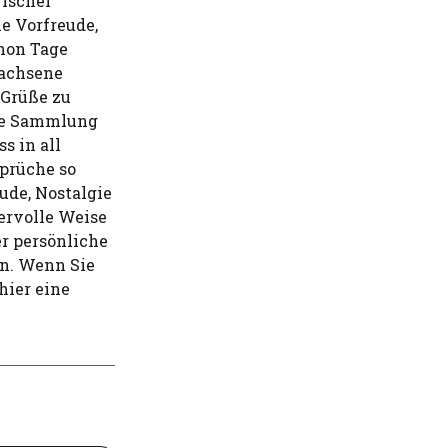
gischer
e Vorfreude,
chon Tage
wachsene
 Grüße zu
ine Sammlung
s in all
prüche so
ude, Nostalgie
ervolle Weise
er persönliche
en. Wenn Sie
hier eine