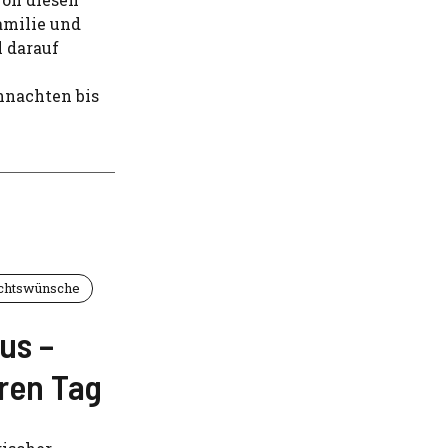
amilie und
l darauf
hnachten bis
chtswünsche
us –
ren Tag